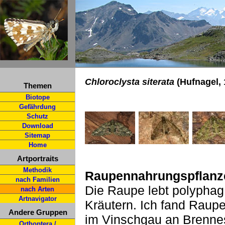
Chloroclysta siterata
(Hufnagel, 
Themen
Biotope
Gefährdung
Schutz
Download
Sitemap
Home
Artportraits
Methodik
Raupennahrungspflanz
nach Familien
Die Raupe lebt polypha
nach Arten
Artnavigator
Kräutern. Ich fand Raup
Andere Gruppen
im Vinschgau an Brenne
Orthoptera /