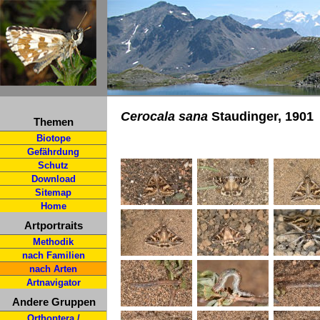
Cerocala sana
Staudinger, 1901
Themen
Biotope
Gefährdung
Schutz
Download
Sitemap
Home
Artportraits
Methodik
nach Familien
nach Arten
Artnavigator
Andere Gruppen
Orthoptera /