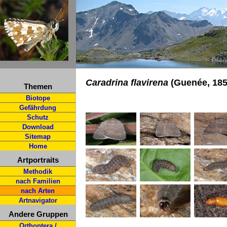
Caradrina flavirena
(Guenée, 185
Themen
Biotope
Gefährdung
Schutz
Download
Sitemap
Home
Artportraits
Methodik
nach Familien
nach Arten
Artnavigator
Andere Gruppen
Orthoptera /