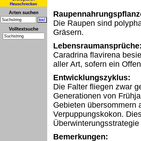
Heuschrecken
Raupennahrungspflanz
Arten suchen
Die Raupen sind polyph
Volltextsuche
Gräsern.
Lebensraumansprüche
Caradrina flavirena bes
aller Art, sofern ein Off
Entwicklungszyklus:
Die Falter fliegen zwar g
Generationen von Frühjah
Gebieten übersommern a
Verpuppungskokon. Dies 
Überwinterungsstrategie 
Bemerkungen: