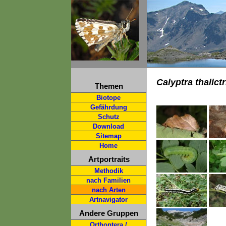
Calyptra thalictr
Themen
Biotope
Gefährdung
Schutz
Download
Sitemap
Home
Artportraits
Methodik
nach Familien
nach Arten
Artnavigator
Andere Gruppen
Orthoptera /