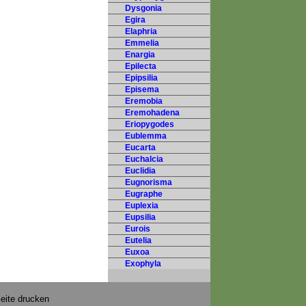
Dysgonia
Egira
Elaphria
Emmelia
Enargia
Epilecta
Epipsilia
Episema
Eremobia
Eremohadena
Eriopygodes
Eublemma
Eucarta
Euchalcia
Euclidia
Eugnorisma
Eugraphe
Euplexia
Eupsilia
Eurois
Eutelia
Euxoa
Exophyla
eite drucken