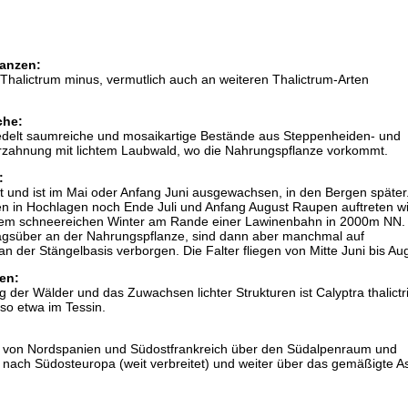
anzen:
Thalictrum minus, vermutlich auch an weiteren Thalictrum-Arten
che:
siedelt saumreiche und mosaikartige Bestände aus Steppenheiden- und
rzahnung mit lichtem Laubwald, wo die Nahrungspflanze vorkommt.
:
 und ist im Mai oder Anfang Juni ausgewachsen, in den Bergen später.
en in Hochlagen noch Ende Juli und Anfang August Raupen auftreten w
em schneereichen Winter am Rande einer Lawinenbahn in 2000m NN.
gsüber an der Nahrungspflanze, sind dann aber manchmal auf
an der Stängelbasis verborgen. Die Falter fliegen von Mitte Juni bis Au
en:
der Wälder und das Zuwachsen lichter Strukturen ist Calyptra thalictr
 so etwa im Tessin.
ht von Nordspanien und Südostfrankreich über den Südalpenraum und
n) nach Südosteuropa (weit verbreitet) und weiter über das gemäßigte As