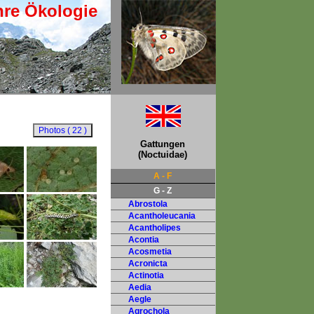
hre Ökologie
Gattungen
(Noctuidae)
A - F
G - Z
Abrostola
Acantholeucania
Acantholipes
Acontia
Acosmetia
Acronicta
Actinotia
Aedia
Aegle
Agrochola