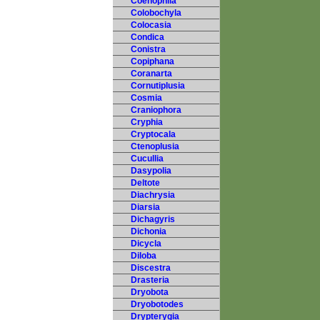
Coenophila
Colobochyla
Colocasia
Condica
Conistra
Copiphana
Coranarta
Cornutiplusia
Cosmia
Craniophora
Cryphia
Cryptocala
Ctenoplusia
Cucullia
Dasypolia
Deltote
Diachrysia
Diarsia
Dichagyris
Dichonia
Dicycla
Diloba
Discestra
Drasteria
Dryobota
Dryobotodes
Drypterygia