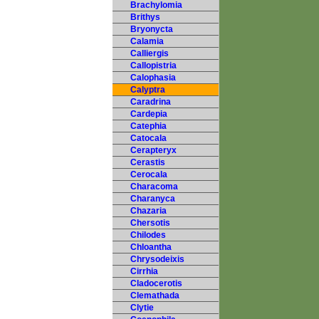
Brachylomia
Brithys
Bryonycta
Calamia
Calliergis
Callopistria
Calophasia
Calyptra
Caradrina
Cardepia
Catephia
Catocala
Cerapteryx
Cerastis
Cerocala
Characoma
Charanyca
Chazaria
Chersotis
Chilodes
Chloantha
Chrysodeixis
Cirrhia
Cladocerotis
Clemathada
Clytie