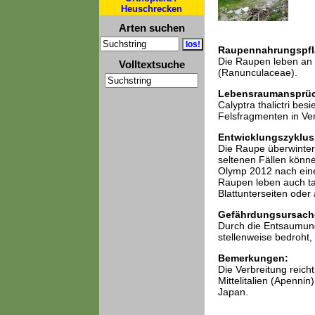
Heuschrecken
Arten suchen
Raupennahrungspfl
Die Raupen leben an 
Volltextsuche
(Ranunculaceae).
Lebensraumansprü
Calyptra thalictri be
Felsfragmenten in Ve
Entwicklungszyklus
Die Raupe überwintert
seltenen Fällen könn
Olymp 2012 nach ein
Raupen leben auch ta
Blattunterseiten oder 
Gefährdungsursach
Durch die Entsaumung 
stellenweise bedroht,
Bemerkungen:
Die Verbreitung reic
Mittelitalien (Apenni
Japan.