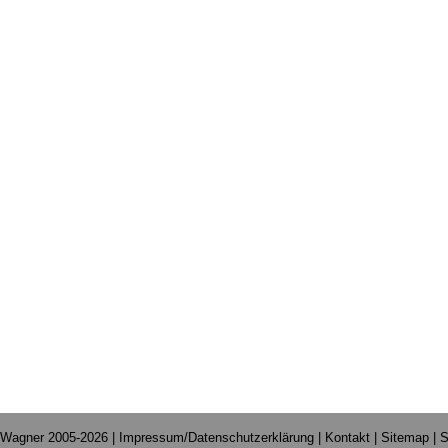
 Wagner 2005-2026 |
Impressum/Datenschutzerklärung
|
Kontakt
|
Sitemap
|
S