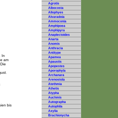
Agrotis
Albocosta
Allophyes
Alvaradoia
Ammoconia
Amphipoea
Amphipyra
Anaplectoides
Anarta
Anomis
Anthracia
Antitype
 In
Apamea
ie am
Apaustis
 Die
Apopestes
Aporophyla
gust.
Archanara
Arenostola
Atethmia
i
Athetis
Atypha
Auchmis
Autographa
ien bis
Autophila
Axylia
Brachionycha