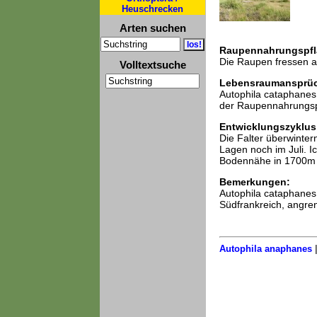
Heuschrecken
Arten suchen
Raupennahrungspfl
Die Raupen fressen a
Volltextsuche
Lebensraumansprü
Autophila cataphanes
der Raupennahrungspf
Entwicklungszyklus
Die Falter überwinter
Lagen noch im Juli. I
Bodennähe in 1700m i
Bemerkungen:
Autophila cataphanes
Südfrankreich, angren
Autophila anaphanes