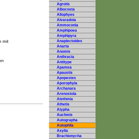
Agrotis
Albocosta
Allophyes
Alvaradoia
Ammoconia
Amphipoea
Amphipyra
 mit
Anaplectoides
Anarta
Anomis
Anthracia
en
Antitype
Apamea
Apaustis
Apopestes
Aporophyla
Archanara
Arenostola
Atethmia
Athetis
Atypha
Auchmis
Autographa
Autophila
Axylia
Brachionycha