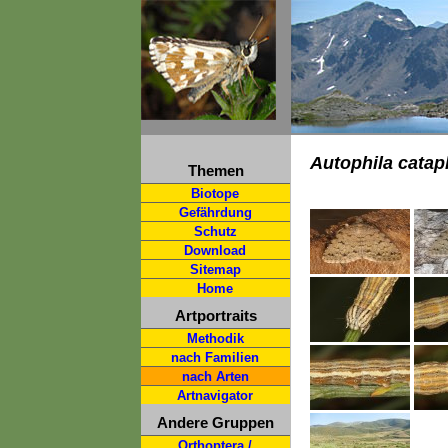
Autophila cata
Themen
Biotope
Gefährdung
Schutz
Download
Sitemap
Home
Artportraits
Methodik
nach Familien
nach Arten
Artnavigator
Andere Gruppen
Orthoptera /