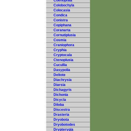
Coenophila
Colobochyla
Colocasia
Condica
Conistra
Copiphana
Coranarta
Cornutiplusia
Cosmia
Craniophora
Cryphia
Cryptocala
Ctenoplusia
Cucullia
Dasypolia
Deltote
Diachrysia
Diarsia
Dichagyris
Dichonia
Dicycla
Diloba
Discestra
Drasteria
Dryobota
Dryobotodes
Drypterygia