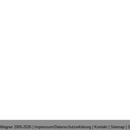
 Wagner 2005-2026 |
Impressum/Datenschutzerklärung
|
Kontakt
|
Sitemap
|
S