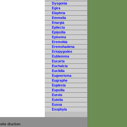
Dysgonia
Egira
Elaphria
Emmelia
Enargia
Epilecta
Epipsilia
Episema
Eremobia
Eremohadena
Eriopygodes
Eublemma
Eucarta
Euchalcia
Euclidia
Eugnorisma
Eugraphe
Euplexia
Eupsilia
Eurois
Eutelia
Euxoa
Exophyla
eite drucken