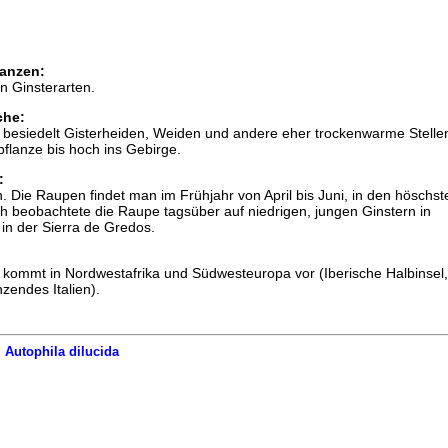
anzen:
n Ginsterarten.
che:
 besiedelt Gisterheiden, Weiden und andere eher trockenwarme Stellen
lanze bis hoch ins Gebirge.
:
n. Die Raupen findet man im Frühjahr von April bis Juni, in den höschst
ch beobachtete die Raupe tagsüber auf niedrigen, jungen Ginstern in
n der Sierra de Gredos.
 kommt in Nordwestafrika und Südwesteuropa vor (Iberische Halbinsel,
zendes Italien).
|
Autophila dilucida