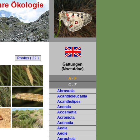
hre Ökologie
Gattungen
(Noctuidae)
A - F
G - Z
Abrostola
Acantholeucania
Acantholipes
Acontia
Acosmetia
Acronicta
Actinotia
Aedia
Aegle
Agrochola