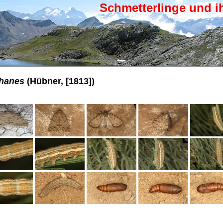
Schmetterlinge und i
phanes
(Hübner, [1813])