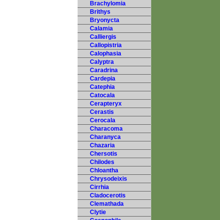
Brachylomia
Brithys
Bryonycta
Calamia
Calliergis
Callopistria
Calophasia
Calyptra
Caradrina
Cardepia
Catephia
Catocala
Cerapteryx
Cerastis
Cerocala
Characoma
Charanyca
Chazaria
Chersotis
Chilodes
Chloantha
Chrysodeixis
Cirrhia
Cladocerotis
Clemathada
Clytie