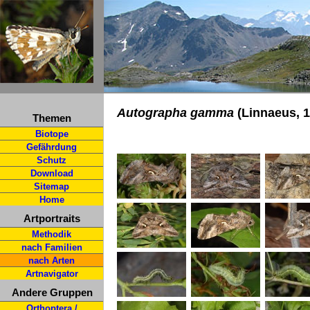
Autographa gamma
(Linnaeus, 
Themen
Biotope
Gefährdung
Schutz
Download
Sitemap
Home
Artportraits
Methodik
nach Familien
nach Arten
Artnavigator
Andere Gruppen
Orthoptera /