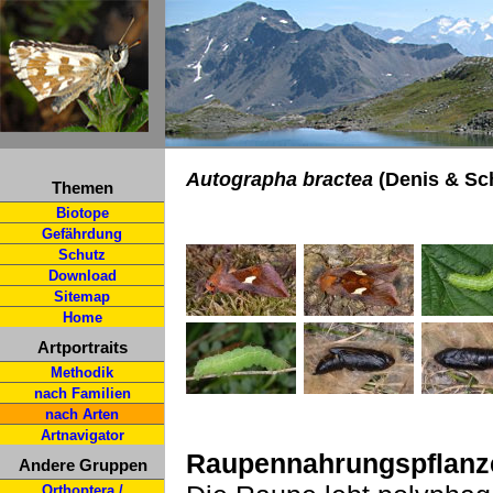
Autographa bractea
(Denis & Sch
Themen
Biotope
Gefährdung
Schutz
Download
Sitemap
Home
Artportraits
Methodik
nach Familien
nach Arten
Artnavigator
Raupennahrungspflanz
Andere Gruppen
Orthoptera /