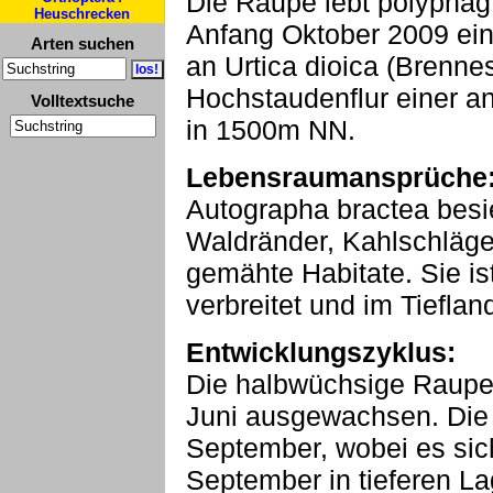
Die Raupe lebt polyphag 
Heuschrecken
Anfang Oktober 2009 ein
Arten suchen
an Urtica dioica (Brennes
Hochstaudenflur einer a
Volltextsuche
in 1500m NN.
Lebensraumansprüche
Autographa bractea besi
Waldränder, Kahlschläg
gemähte Habitate. Sie is
verbreitet und im Tieflan
Entwicklungszyklus:
Die halbwüchsige Raupe 
Juni ausgewachsen. Die F
September, wobei es si
September in tieferen La