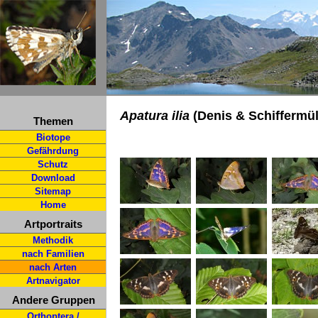
Apatura ilia
(Denis & Schiffermülle
Themen
Biotope
Gefährdung
Schutz
Download
Sitemap
Home
Artportraits
Methodik
nach Familien
nach Arten
Artnavigator
Andere Gruppen
Orthoptera /