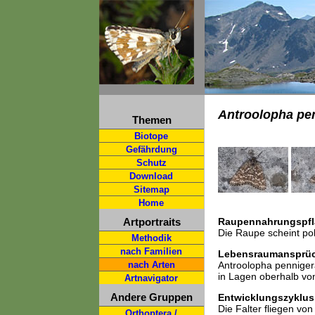
Antroolopha pen
Themen
Biotope
Gefährdung
Schutz
Download
Sitemap
Home
Artportraits
Raupennahrungspfl
Die Raupe scheint pol
Methodik
nach Familien
Lebensraumansprü
nach Arten
Antroolopha pennigera
in Lagen oberhalb v
Artnavigator
Andere Gruppen
Entwicklungszyklus
Die Falter fliegen von
Orthoptera /