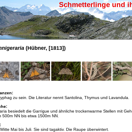
Schmetterlinge und i
nigeraria
(Hübner, [1813])
anzen:
yphag zu sein. Die Literatur nennt Santolina, Thymus und Lavandula.
che:
ria besiedelt die Garrigue und ähnliche trockenwarme Stellen mit Geh
on 500m NN bis etwa 1500m NN.
:
 Mitte Mai bis Juli. Sie sind tagaktiv. Die Raupe überwintert.