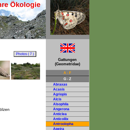
hre Ökologie
Gattungen
(Geometridae)
A - F
G - Z
Abraxas
Acasis
Agriopis
Alcis
Alsophila
ölzen
Angerona
Anticlea
Anticollix
Antroolopha
Apeira