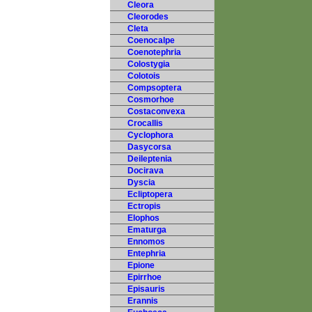
Cleora
Cleorodes
Cleta
Coenocalpe
Coenotephria
Colostygia
Colotois
Compsoptera
Cosmorhoe
Costaconvexa
Crocallis
Cyclophora
Dasycorsa
Deileptenia
Docirava
Dyscia
Ecliptopera
Ectropis
Elophos
Ematurga
Ennomos
Entephria
Epione
Epirrhoe
Episauris
Erannis