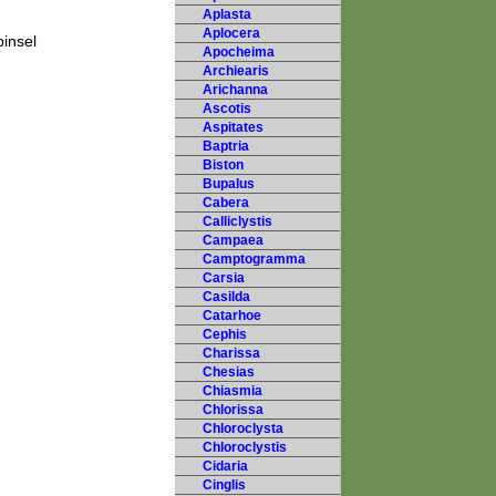
Aplasta
Aplocera
insel
Apocheima
Archiearis
Arichanna
Ascotis
Aspitates
Baptria
Biston
Bupalus
Cabera
Calliclystis
Campaea
Camptogramma
Carsia
Casilda
Catarhoe
Cephis
Charissa
Chesias
Chiasmia
Chlorissa
Chloroclysta
Chloroclystis
Cidaria
Cinglis