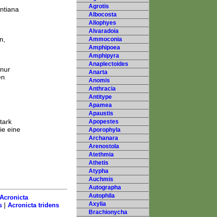
Agrotis
ntiana
Albocosta
Allophyes
Alvaradoia
n,
Ammoconia
Amphipoea
Amphipyra
Anaplectoides
 nur
Anarta
en
Anomis
Anthracia
Antitype
Apamea
Apaustis
tark
Apopestes
ie eine
Aporophyla
Archanara
Arenostola
Atethmia
Athetis
Atypha
Auchmis
Autographa
Autophila
Acronicta
Axylia
|
s
Acronicta tridens
Brachionycha