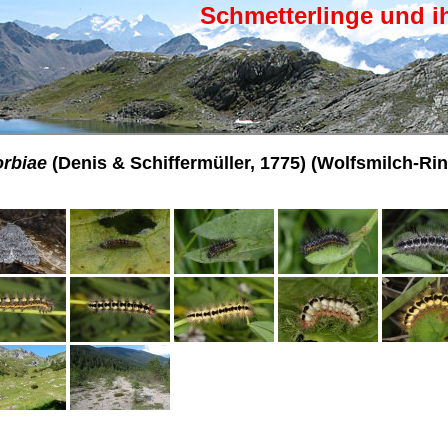
Schmetterlinge und i
orbiae
(Denis & Schiffermüller, 1775) (Wolfsmilch-Ri