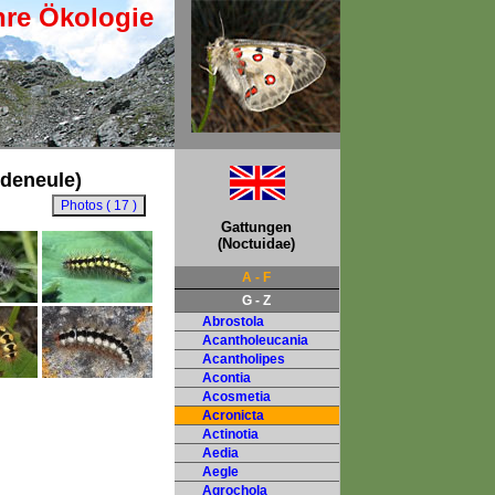
hre Ökologie
ndeneule)
Gattungen
(Noctuidae)
A - F
G - Z
Abrostola
Acantholeucania
Acantholipes
Acontia
Acosmetia
Acronicta
Actinotia
Aedia
Aegle
Agrochola