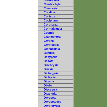
Coenophila
Colobochyla
Colocasia
Condica
Conistra
Copiphana
Coranarta
Cornutiplusia
Cosmia
Craniophora
Cryphia
Cryptocala
Ctenoplusia
Cucullia
Dasypolia
Deltote
Diachrysia
Diarsia
Dichagyris
Dichonia
Dicycla
Diloba
Discestra
Drasteria
Dryobota
Dryobotodes
Drypterygia