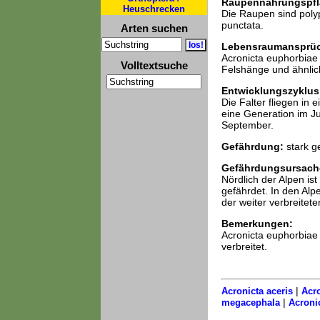
Raupennahrungspfl
Heuschrecken
Die Raupen sind polyp
punctata.
Arten suchen
Lebensraumansprü
Acronicta euphorbiae 
Volltextsuche
Felshänge und ähnlic
Entwicklungszyklus
Die Falter fliegen in 
eine Generation im Ju
September.
Gefährdung:
stark g
Gefährdungsursach
Nördlich der Alpen is
gefährdet. In den Alpe
der weiter verbreitet
Bemerkungen:
Acronicta euphorbiae
verbreitet.
|
Acronicta aceris
Acro
|
megacephala
Acroni