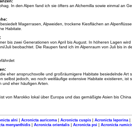
anzen:
hag. In den Alpen fand ich sie öfters an Alchemilla sowie einmal an Ge
che:
besiedelt Magerrasen, Alpweiden, trockene Kiesflächen an Alpenflüsse
he Habitate.
:
einer bis zwei Generationen von April bis August. In höheren Lagen wird
ni/Juli beobachtet. Die Raupen fand ich im Alpenraum von Juli bis in d
efährdet
en:
t die eher anspruchsvolle und großräumigere Habitate besiedelnde Art s
n selbst jedoch, wo noch weitläufige extensive Habitate existieren, ist s
en und eher häufigen Arten.
 ist von Marokko lokal über Europa und das gemäßigte Asien bis China
|
|
|
|
nicta alni
Acronicta auricoma
Acronicta cuspis
Acronicta leporina
|
|
|
cta menyanthidis
Acronicta orientalis
Acronicta psi
Acronicta rumici