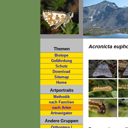
Acronicta euph
Themen
Biotope
Gefährdung
Schutz
Download
Sitemap
Home
Artportraits
Methodik
nach Familien
nach Arten
Artnavigator
Andere Gruppen
Orthoptera /