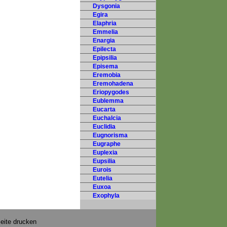
Dysgonia
Egira
Elaphria
Emmelia
Enargia
Epilecta
Epipsilia
Episema
Eremobia
Eremohadena
Eriopygodes
Eublemma
Eucarta
Euchalcia
Euclidia
Eugnorisma
Eugraphe
Euplexia
Eupsilia
Eurois
Eutelia
Euxoa
Exophyla
eite drucken