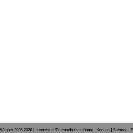
 Wagner 2005-2026 |
Impressum/Datenschutzerklärung
|
Kontakt
|
Sitemap
|
S