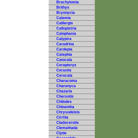
Brachylomia
Brithys
Bryonycta
Calamia
Calliergis
Callopistria
Calophasia
Calyptra
Caradrina
Cardepia
Catephia
Catocala
Cerapteryx
Cerastis
Cerocala
Characoma
Charanyca
Chazaria
Chersotis
Chilodes
Chloantha
Chrysodeixis
Cirrhia
Cladocerotis
Clemathada
Clytie