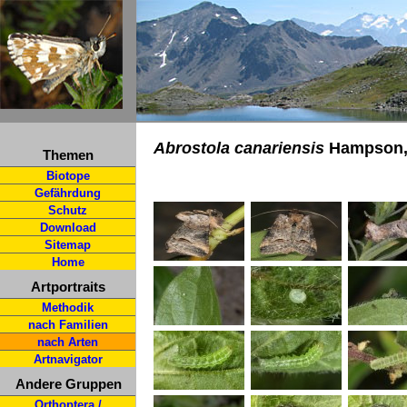
Abrostola canariensis
Hampson,
Themen
Biotope
Gefährdung
Schutz
Download
Sitemap
Home
Artportraits
Methodik
nach Familien
nach Arten
Artnavigator
Andere Gruppen
Orthoptera /